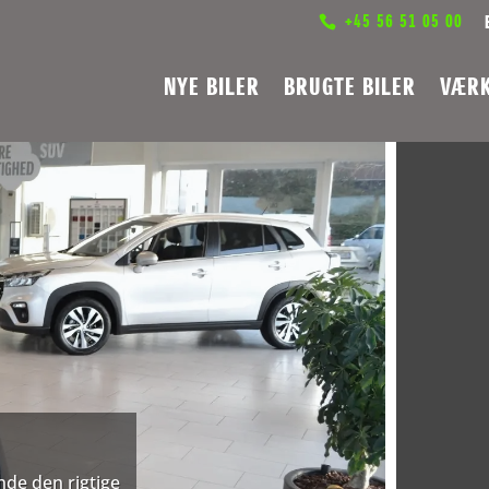
+45 56 51 05 00
NYE BILER
BRUGTE BILER
VÆR
inde den rigtige