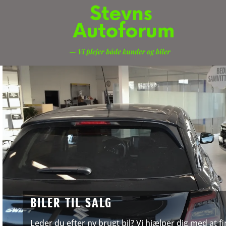
BILER TIL SALG
Leder du efter ny brugt bil? Vi hjælper dig med at f