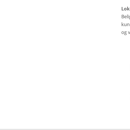
Lok
Bel
kun
og v