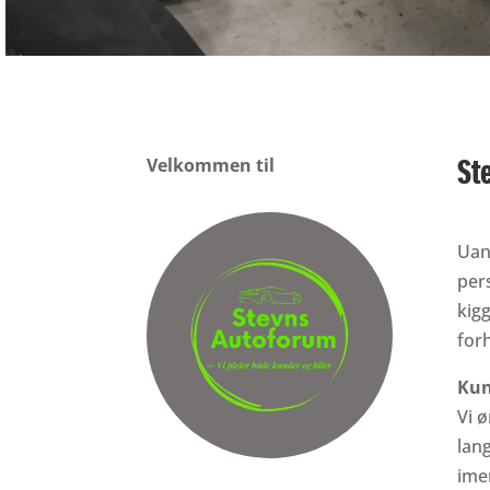
St
Velkommen til
Uans
pers
kigg
for
Kun
Vi ø
lang
ime