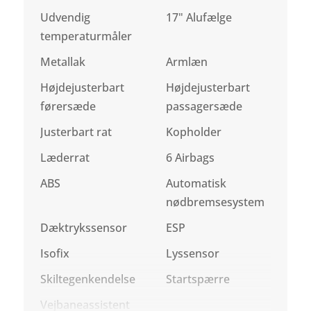
Udvendig
17" Alufælge
temperaturmåler
Metallak
Armlæn
Højdejusterbart
Højdejusterbart
førersæde
passagersæde
Justerbart rat
Kopholder
Læderrat
6 Airbags
ABS
Automatisk
nødbremsesystem
Dæktrykssensor
ESP
Isofix
Lyssensor
Skiltegenkendelse
Startspærre
Vejbaneassistent