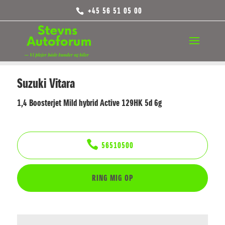
+45 56 51 05 00
<
Tilbage til søgeresultat
Suzuki Vitara
1,4 Boosterjet Mild hybrid Active 129HK 5d 6g
56510500
RING MIG OP