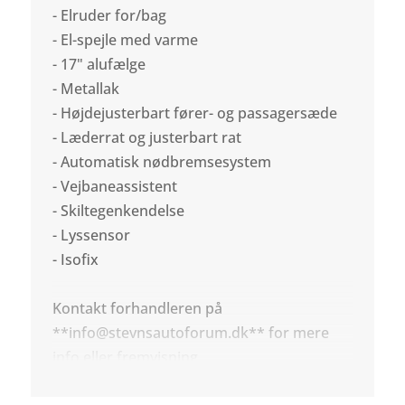
- Elruder for/bag
- El-spejle med varme
- 17" alufælge
- Metallak
- Højdejusterbart fører- og passagersæde
- Læderrat og justerbart rat
- Automatisk nødbremsesystem
- Vejbaneassistent
- Skiltegenkendelse
- Lyssensor
- Isofix
Kontakt forhandleren på
**info@stevnsautoforum.dk** for mere
info eller fremvisning.