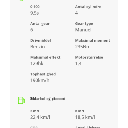
0-100
Antal cylindre
9,5s
4
Antal gear
Gear type
6
Manuel
Drivmiddel
Maksimal moment
Benzin
235Nm
Maksimal effekt
Motorstørrelse
129hk
1,4l
Tophastighed
190km/h
Sikkerhed og økonomi
Km/L
Km/L
22,4 km/l
18,5 km/l
CO2
Antal Airbags